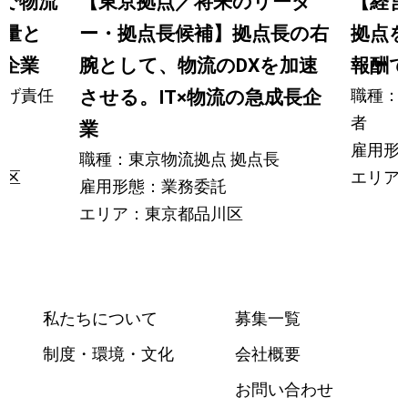
で物流
【東京拠点／将来のリーダ
【経営
裁量と
ー・拠点長候補】拠点長の右
拠点
T企業
腕として、物流のDXを加速
報酬で
上げ責任
職種：
させる。IT×物流の急成長企
者
業
雇用形
職種：東京物流拠点 拠点長
多区
エリア
雇用形態：業務委託
エリア：東京都品川区
私たちについて
募集一覧
制度・環境・文化
会社概要
お問い合わせ