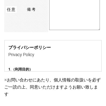
任意
備考
プライバシーポリシー
Privacy Policy
1.（利用目的）
207株式会社（以下「207」といいます。）は、応募者への連絡・通
※お問い合わせにあたり、個人情報の取扱いを必ず
知、採用・選考手続き、雇入時の健康診断の実施または健康診断書の
ご一読の上、同意いただけますようお願い致しま
提出、採用・選考に係るご意見、ご要望の聴取を行うために個人情報
す
を取得し、適切に利用します。